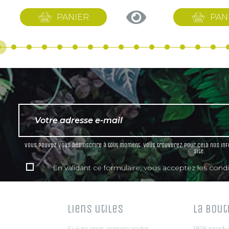
PANIER
PAN
Vous pouvez vous désinscrire à tout moment. Vous trouverez pour cela nos info
site.
En validant ce formulaire, vous acceptez les condit
Liens utiles
La bout
Suivre mes commandes
1818 produ