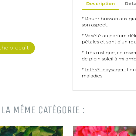
Description
Déta
* Rosier buisson aux gr
son aspect.
* Variété au parfum dél
pétales et sont d'un r
iche produit
* Très rustique, ce rosi
de plein soleil à mi om
*
Intérêt paysager :
fleu
maladies
LA MÊME CATÉGORIE :