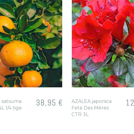
Prix
38,95 €
Pri
12
 satsuma
AZALEA japonica
L 1/4 tige
Fete Des Mères
CTR 3L