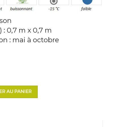
sson
l) : 0,7 m x 0,7 m
on : mai à octobre
ER AU PANIER