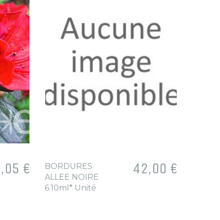
x
,05 €
Prix
42,00 €
BORDURES
CERCI
ALLEE NOIRE
canade
6.10ml* Unité
Forest
3L 40/