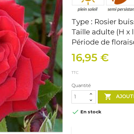
Type : Rosier bui
Taille adulte (H x 
Période de florais
16,95 €
TTC
Quantité

AJOUT

En stock