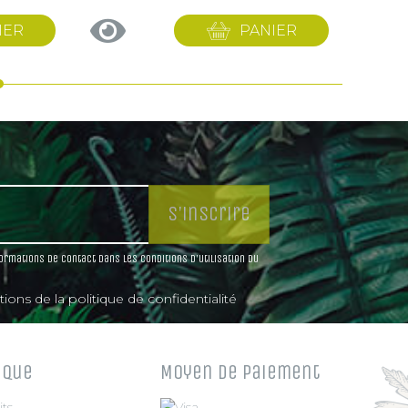
IER
PANIER
rmations de contact dans les conditions d'utilisation du
ions de la politique de confidentialité
ique
Moyen de paiement
its