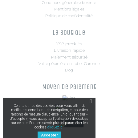
Conditions générales de vente
Mentions légales
Politique de confidentalité
La boutique
1818 produits
Livraison rapide
Paiement sécurisé
Votre pépinière en Lot et Garonne
Blog
Moyen de paiement
Ce site utilise des cookies pour vous offrir de
meilleures conditions de navigation, et pour des
raisons de mesure d’audience. En cliquant sur «
J'accepte », vous acceptez l’utilisation de cookies
sur ce site. Pour en savoir plus et paramétrer les
cookies
cliquez-ici.
Accepter