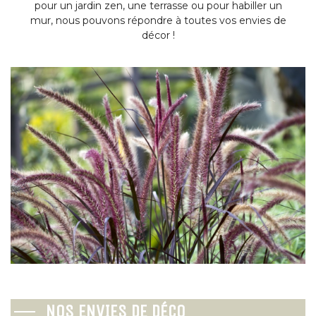
pour un jardin zen, une terrasse ou pour habiller un
mur, nous pouvons répondre à toutes vos envies de
décor !
Arbustes
Inerte
Méditerranéen
Toiles
D'été
Agrégats
De printemps
Pots et tuteurs
NOS ENVIES DE DÉCO