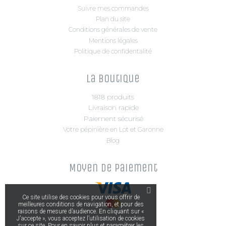
Suivre mes commandes
Plan du site
Conditions générales de vente
Mentions légales
Politique de confidentalité
La boutique
1818 produits
Livraison rapide
Paiement sécurisé
Votre pépinière en Lot et Garonne
Blog
Moyen de paiement
Ce site utilise des cookies pour vous offrir de
meilleures conditions de navigation, et pour des
raisons de mesure d’audience. En cliquant sur «
J'accepte », vous acceptez l’utilisation de cookies
sur ce site. Pour en savoir plus et paramétrer les