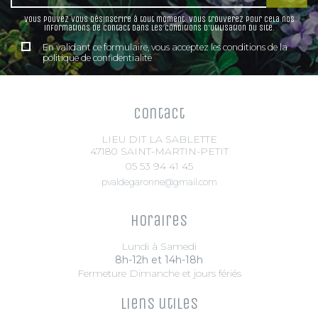
Arbustes à parfum
Conifères de greffe
Vous pouvez vous désinscrire à tout moment. Vous trouverez pour cela nos
Sapins
informations de contact dans les conditions d'utilisation du site.
Petits fruits &
Plantes vertes
fruitiers
En validant ce formulaire, vous acceptez les conditions de la
politique de confidentialité
Fleurs
Arbres fruitiers
Plantes vertes
Petits fruits
Graines et bulbes
Agrumes
Fruitiers nains et formés
Contact
Petits jardins
Plantes
Petit développement
LIEU DIT LA SABLETTE
comestibles
Tigettes et échelles
47180 SAINT-MARTIN-PETIT
Graines et plants de
Grimpantes
05 53 94 41 45
légume
pvaldegaronne@gmail.com
Aromatiques et plantes
Arbres
comestibles
Oliviers
Horaires
Arbres d'alignement
Arbres d'ombrage
Lundi à Samedi
Palmiers
8h-12h et 14h-18h
Fermeture Dimanche et jours fériés
Liens utiles