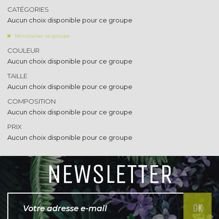
CATÉGORIES
Aucun choix disponible pour ce groupe
Réinitialiser ce groupe
COULEUR
Aucun choix disponible pour ce groupe
TAILLE
Arbustes
Inerte
Aucun choix disponible pour ce groupe
Méditerranéen
Toiles
COMPOSITION
D'été
Agrégats
Aucun choix disponible pour ce groupe
De printemps
Pots et tuteurs
A feuillage
Terreaux et engrais
PRIX
De terre de bruyère
Aucun choix disponible pour ce groupe
Rosiers
De haie
Grimpants
Vivaces &
Grosses fleurs
NEWSLETTER
graminées
Polyanthas
Vivaces
Parfumés
Graminées
Tiges
Paysagers
Conifères
Anglais et miniatures
Conifères