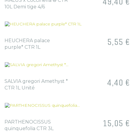
49,40 €
MALUS x Coccinella ® CTR
10L Demi tige 4/6
Prix
5,55 €
HEUCHERA palace
purple* CTR 1L
Prix
4,40 €
SALVIA gregori Amethyst *
CTR 1L Unité
Prix
15,05 €
PARTHENOCISSUS
quinquefolia CTR 3L