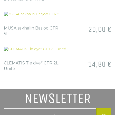
Prix
20,00 €
MUSA sakhalin Basjoo CTR
5L
Prix
14,80 €
CLEMATIS Tie dye* CTR 2L
Unité
NEWSLETTER