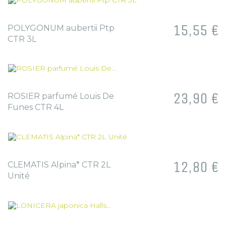
Prix
15,55 €
POLYGONUM aubertii Ptp
CTR 3L
Prix
23,90 €
ROSIER parfumé Louis De
Funes CTR 4L
Prix
12,80 €
CLEMATIS Alpina* CTR 2L
Unité