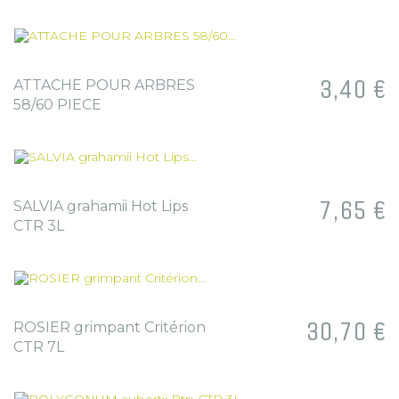
Prix
3,40 €
ATTACHE POUR ARBRES
58/60 PIECE
Prix
7,65 €
SALVIA grahamii Hot Lips
CTR 3L
Prix
30,70 €
ROSIER grimpant Critérion
CTR 7L