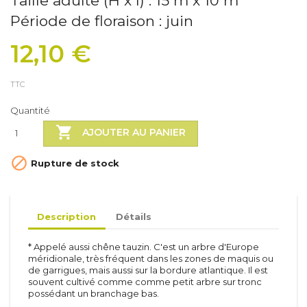
Taille adulte (H x l) : 15 m x 10 m
Période de floraison : juin
12,10 €
TTC
Quantité

AJOUTER AU PANIER

Rupture de stock
Description
Détails
* Appelé aussi chêne tauzin. C'est un arbre d'Europe
méridionale, très fréquent dans les zones de maquis ou
de garrigues, mais aussi sur la bordure atlantique. Il est
souvent cultivé comme comme petit arbre sur tronc
possédant un branchage bas.