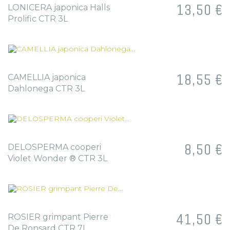
Prix
13,50 €
LONICERA japonica Halls
Prolific CTR 3L
Prix
18,55 €
CAMELLIA japonica
Dahlonega CTR 3L
Prix
8,50 €
DELOSPERMA cooperi
Violet Wonder ® CTR 3L
Prix
41,50 €
ROSIER grimpant Pierre
De Ronsard CTR 7L