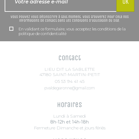
Vous pouvez vous désinscrire à tout moment. Vous trouverez pour cela nos
informations de contact dans les conditions d'utilisation du site.
En validant ce formulaire, vous acceptez les conditions de la
politique de confidentialité
Contact
LIEU DIT LA SABLETTE
47180 SAINT-MARTIN-PETIT
05 53 94 41 45
pvaldegaronne@gmail.com
Horaires
Lundi à Samedi
8h-12h et 14h-18h
Fermeture Dimanche et jours fériés