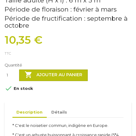
Taille adulte (H x l) : 6 m x 5 m
Période de floraison : février à mars
Période de fructification : septembre à
octobre
10,35 €
TTC
Quantité

AJOUTER AU PANIER

En stock
Description
Détails
* C'est le noisetier commun, indigène en Europe.
* C'est un arbuste buissonnant à croissance rapide (5*4