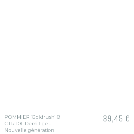
Prix
39,45 €
POMMIER 'Goldrush' ®
CTR 10L Demi tige -
Nouvelle génération