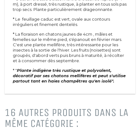
m), à port dressé, très rustique, à planter en tous sols pas
trop secs. Plante particulièrement drageonnante.
* Le feuillage caduc est vert, ovale aux contours
irréguliers et finement dentelés.
* La floraison en chatons jaunes de 4cm , mâles et
femelles sur le même pied, s'épanouit en février mars.
C'est une plante mellifère, très intéressante pour les
insectes à la sortie de l'hiver. Les fruits (noisettes) sont
groupés, d'abord verts puis bruns à maturité, à récolter
et à consommer dès septembre.
* "
Plante indigène très rustique et polyvalent,
décoratif par ses chatons mellifères et peut s'utilise
partout tant en haies champêtres qu'en isolé".
16 AUTRES PRODUITS DANS LA
MÊME CATÉGORIE :