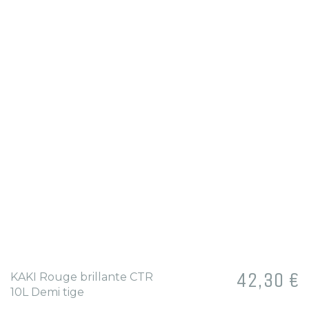
Prix
42,30 €
KAKI Rouge brillante CTR
10L Demi tige