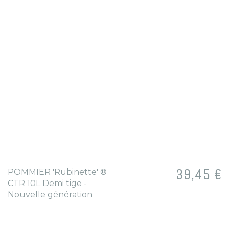
Prix
39,45 €
POMMIER 'Rubinette' ®
CTR 10L Demi tige -
Nouvelle génération