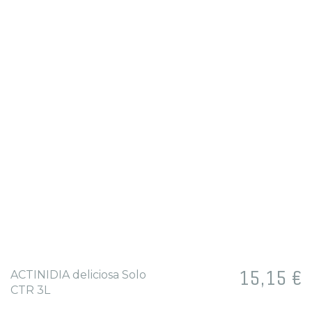
Prix
15,15 €
ACTINIDIA deliciosa Solo
CTR 3L