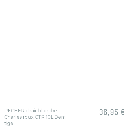
Prix
36,95 €
PECHER chair blanche
Charles roux CTR 10L Demi
tige