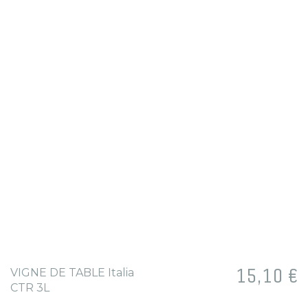
Prix
15,10 €
VIGNE DE TABLE Italia
CTR 3L