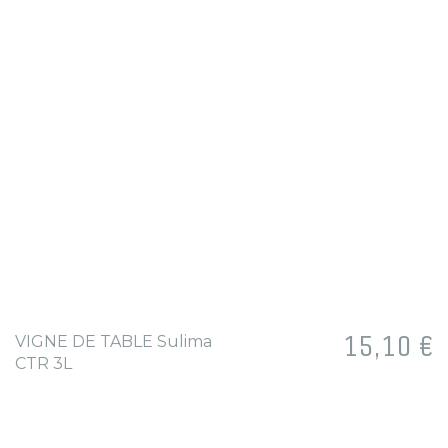
Prix
15,10 €
VIGNE DE TABLE Sulima
CTR 3L