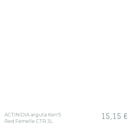
Prix
15,15 €
ACTINIDIA arguta Ken'S
Red Femelle CTR 3L