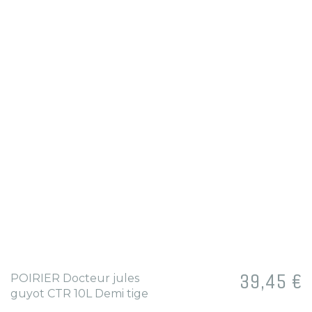
Prix
39,45 €
POIRIER Docteur jules
guyot CTR 10L Demi tige