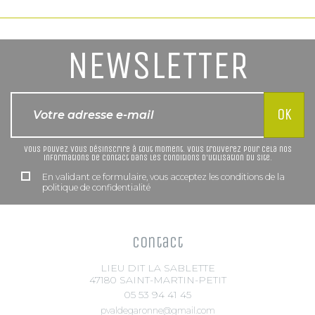
NEWSLETTER
Vous pouvez vous désinscrire à tout moment. Vous trouverez pour cela nos
informations de contact dans les conditions d'utilisation du site.
En validant ce formulaire, vous acceptez les conditions de la
politique de confidentialité
Contact
LIEU DIT LA SABLETTE
47180 SAINT-MARTIN-PETIT
05 53 94 41 45
pvaldegaronne@gmail.com