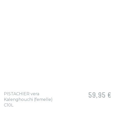
Prix
59,95 €
PISTACHIER vera
Kalenghouchi (femelle)
C10L