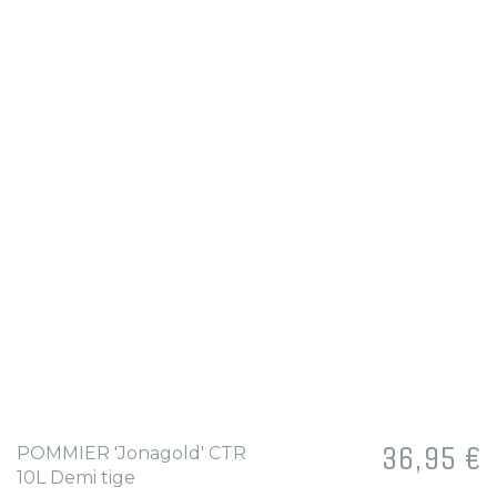
Prix
36,95 €
POMMIER 'Jonagold' CTR
10L Demi tige