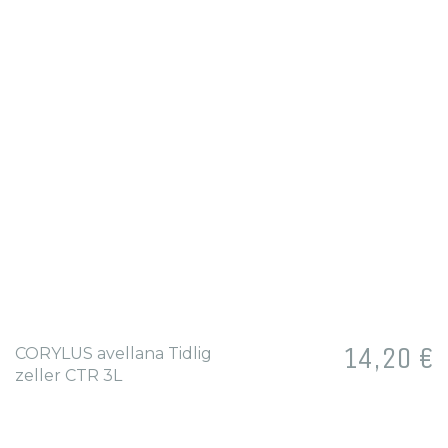
Prix
14,20 €
CORYLUS avellana Tidlig
zeller CTR 3L