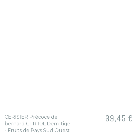
Prix
39,45 €
CERISIER Précoce de
bernard CTR 10L Demi tige
- Fruits de Pays Sud Ouest