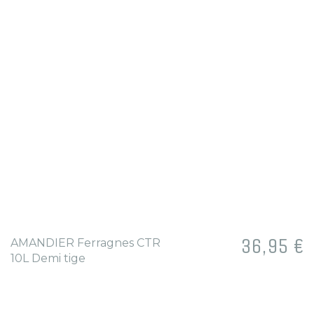
Prix
36,95 €
AMANDIER Ferragnes CTR
10L Demi tige