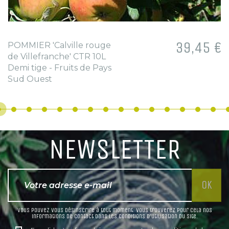
Prix
39,45 €
POMMIER 'Calville rouge
de Villefranche' CTR 10L
Demi tige - Fruits de Pays
Sud Ouest
NEWSLETTER
Vous pouvez vous désinscrire à tout moment. Vous trouverez pour cela nos
informations de contact dans les conditions d'utilisation du site.