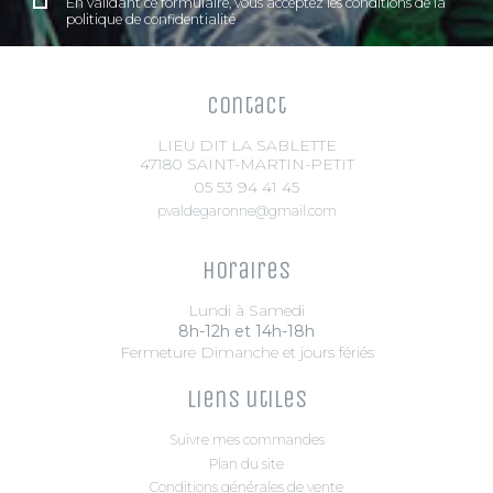
En validant ce formulaire, vous acceptez les conditions de la
politique de confidentialité
Contact
LIEU DIT LA SABLETTE
47180 SAINT-MARTIN-PETIT
05 53 94 41 45
pvaldegaronne@gmail.com
Horaires
Lundi à Samedi
8h-12h et 14h-18h
Fermeture Dimanche et jours fériés
Liens utiles
Suivre mes commandes
Plan du site
Conditions générales de vente