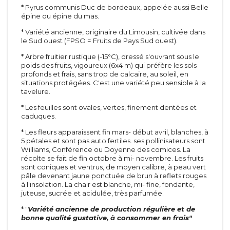
* Pyrus communis Duc de bordeaux, appelée aussi Belle
épine ou épine du mas.
* Variété ancienne, originaire du Limousin, cultivée dans
le Sud ouest (FPSO = Fruits de Pays Sud ouest).
* Arbre fruitier rustique (-15°C), dressé s'ouvrant sous le
poids des fruits, vigoureux (6x4 m) qui préfère les sols
Arbustes
Inerte
profonds et frais, sans trop de calcaire, au soleil, en
Méditerranéen
Toiles
situations protégées. C'est une variété peu sensible à la
D'été
Agrégats
tavelure.
De printemps
Pots et tuteurs
* Les feuilles sont ovales, vertes, finement dentées et
A feuillage
Terreaux et engrais
caduques.
De terre de bruyère
Rosiers
De haie
* Les fleurs apparaissent fin mars- début avril, blanches, à
Grimpants
5 pétales et sont pas auto fertiles. ses pollinisateurs sont
Vivaces &
Grosses fleurs
Williams, Conférence ou Doyenne des comices. La
graminées
récolte se fait de fin octobre à mi- novembre. Les fruits
Polyanthas
sont coniques et ventrus, de moyen calibre, à peau vert
Vivaces
Parfumés
pâle devenant jaune ponctuée de brun à reflets rouges
Graminées
Tiges
à l'insolation. La chair est blanche, mi- fine, fondante,
Paysagers
juteuse, sucrée et acidulée, très parfumée.
Conifères
Anglais et miniatures
Conifères
* "
Variété ancienne de production régulière et de
Arbustes à parfum
Conifères de greffe
bonne qualité gustative, à consommer en frais"
Sapins