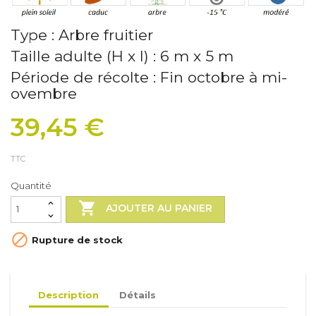
Type : Arbre fruitier
Taille adulte (H x l) : 6 m x 5 m
Période de récolte : Fin octobre à mi-
ovembre
39,45 €
TTC
Quantité

AJOUTER AU PANIER

Rupture de stock
Description
Détails