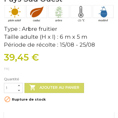
Type : Arbre fruitier
Taille adulte (H x l) : 6 m x 5 m
Période de récolte : 15/08 - 25/08
39,45 €
TTC
Quantité

AJOUTER AU PANIER

Rupture de stock