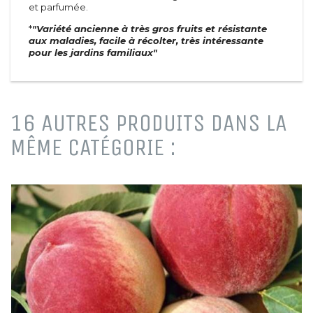
Conifères
et parfumée.
Arbustes à parfum
Conifères de greffe
*
"Variété ancienne à très gros fruits et résistante
Sapins
Petits fruits &
aux maladies, facile à récolter, très intéressante
pour les jardins familiaux"
Plantes vertes
fruitiers
Fleurs
Arbres fruitiers
Plantes vertes
Petits fruits
Graines et bulbes
Agrumes
16 AUTRES PRODUITS DANS LA
Fruitiers nains et formés
Petits jardins
Plantes
Petit développement
MÊME CATÉGORIE :
comestibles
Tigettes et échelles
Graines et plants de
Grimpantes
légume
Aromatiques et plantes
Arbres
comestibles
Oliviers
Arbres d'alignement
Arbres d'ombrage
Palmiers