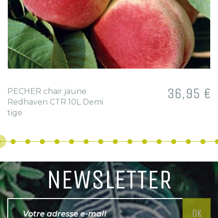
Prix
36,95 €
PECHER chair jaune
Redhaven CTR 10L Demi
tige
NEWSLETTER