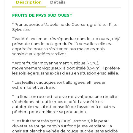
Description
Détails
FRUITS DE PAYS SUD OUEST
* Prunus persica Madeleine de Courson, greffé sur P. p.
Sylvestris
* Variété ancienne très répandue dans le sud ouest, déjà
présente dans le potager du Roi à Versailles; elle est
appréciée pour sa résistance aux maladies mais
sensible aux gelées tardives.
Arbustes
Inerte
Méditerranéen
Toiles
* Arbre fruitier moyennement rustique (-15°C),
D'été
Agrégats
moyennement vigoureux, à port étalé (6x4 m). Il préfère
De printemps
Pots et tuteurs
les sols légers, sans excès d'eau en situation ensoleillée.
A feuillage
Terreaux et engrais
* Les feuilles caduques sont allongées, effilées en
De terre de bruyère
extrémité et vert franc.
Rosiers
De haie
Grimpants
* La floraison rose est tardive mi- avril, pour une récolte
Vivaces &
Grosses fleurs
s'échelonnant tout le mois d'août. La variété est
autofertile mais il est conseillé de l'associer à d'autres
graminées
Polyanthas
pêchers pour améliorer sa production.
Vivaces
Parfumés
Graminées
Tiges
* Les fruits sont très gros (200g), arrondis, à la peau
Paysagers
duveteuse rouge carmin sur fond jaune verdâtre. La
Conifères
chair est blanche veinée de rouge, sucrée, sans acidité
Anglais et miniatures