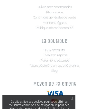
Suivre mes commandes
Plan du site
Conditions générales de vente
Mentions légales
Politique de confidentalité
La boutique
1818 produits
Livraison rapide
Paiement sécurisé
Votre pépinière en Lot et Garonne
Blog
Moyen de paiement
Ce site utilise des cookies pour vous offrir de
meilleures conditions de navigation, et pour des
raisons de mesure d’audience. En cliquant sur «