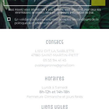
Vous pouvez vous désinscrire à tout moment. Vous trouverez pour cela nos
informations de contact dans les conditions d'utilisation du site.
En validant ce formulaire, vous acceptez les conditions de la
politique de confidentialité
Contact
LIEU DIT LA SABLETTE
47180 SAINT-MARTIN-PETIT
05 53 94 41 45
pvaldegaronne@gmail.com
Horaires
Lundi à Samedi
8h-12h et 14h-18h
Fermeture Dimanche et jours fériés
Liens utiles