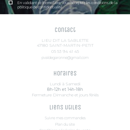
En validant ce formulaire, vous acceptez les conditions de la
politique de confidentialité
Contact
LIEU DIT LA SABLETTE
47180 SAINT-MARTIN-PETIT
05 53 94 41 45
pvaldegaronne@gmail.com
Horaires
Lundi à Samedi
8h-12h et 14h-18h
Fermeture Dimanche et jours fériés
Liens utiles
Suivre mes commandes
Plan du site