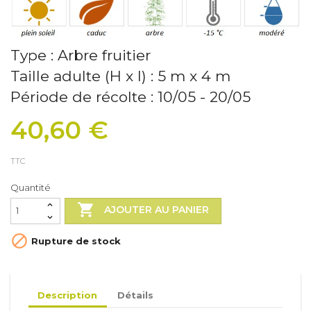
Type : Arbre fruitier
Taille adulte (H x l) : 5 m x 4 m
Période de récolte : 10/05 - 20/05
40,60 €
TTC
Quantité

AJOUTER AU PANIER

Rupture de stock
Description
Détails