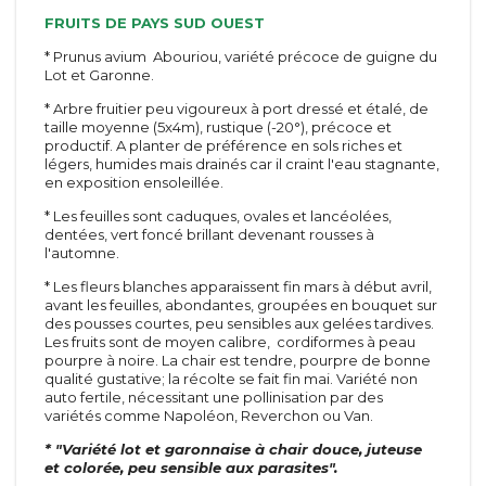
FRUITS DE PAYS SUD OUEST
* Prunus avium Abouriou, variété précoce de guigne du
Lot et Garonne.
* Arbre fruitier peu vigoureux à port dressé et étalé, de
taille moyenne (5x4m), rustique (-20°), précoce et
productif. A planter de préférence en sols riches et
Arbustes
Inerte
légers, humides mais drainés car il craint l'eau stagnante,
Méditerranéen
Toiles
en exposition ensoleillée.
D'été
Agrégats
* Les feuilles sont caduques, ovales et lancéolées,
De printemps
Pots et tuteurs
dentées, vert foncé brillant devenant rousses à
A feuillage
Terreaux et engrais
l'automne.
De terre de bruyère
Rosiers
* Les fleurs blanches apparaissent fin mars à début avril,
De haie
Grimpants
avant les feuilles, abondantes, groupées en bouquet sur
Vivaces &
des pousses courtes, peu sensibles aux gelées tardives.
Grosses fleurs
Les fruits sont de moyen calibre, cordiformes à peau
graminées
Polyanthas
pourpre à noire. La chair est tendre, pourpre de bonne
Vivaces
Parfumés
qualité gustative; la récolte se fait fin mai. Variété non
Graminées
Tiges
auto fertile, nécessitant une pollinisation par des
Paysagers
variétés comme Napoléon, Reverchon ou Van.
Conifères
Anglais et miniatures
Conifères
* "Variété lot et garonnaise à chair douce, juteuse
et colorée, peu sensible aux parasites".
Arbustes à parfum
Conifères de greffe