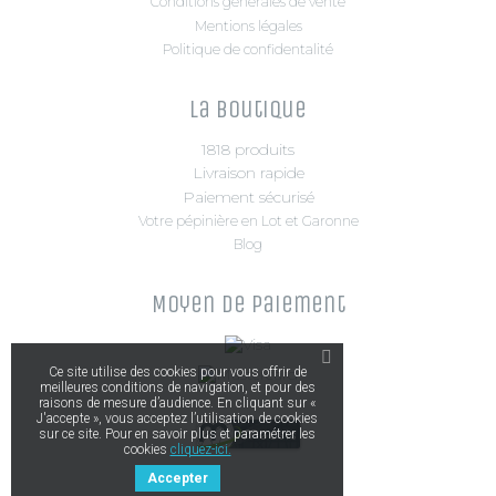
Conditions générales de vente
Mentions légales
Politique de confidentalité
La boutique
1818 produits
Livraison rapide
Paiement sécurisé
Votre pépinière en Lot et Garonne
Blog
Moyen de paiement
Ce site utilise des cookies pour vous offrir de
meilleures conditions de navigation, et pour des
raisons de mesure d’audience. En cliquant sur «
J'accepte », vous acceptez l’utilisation de cookies
sur ce site. Pour en savoir plus et paramétrer les
cookies
cliquez-ici.
Accepter