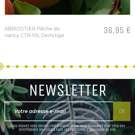
Prix
36,95 €
ABRICOTIER Pêche de
nancy CTR 10L Demi tige
NEWSLETTER
Vous pouvez vous désinscrire à tout moment. Vous trouverez pour cela nos
informations de contact dans les conditions d'utilisation du site.