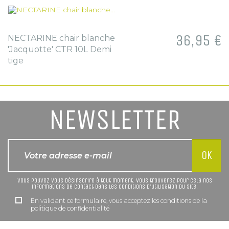
Prix
36,95 €
NECTARINE chair blanche
'Jacquotte' CTR 10L Demi
tige
NEWSLETTER
Vous pouvez vous désinscrire à tout moment. Vous trouverez pour cela nos
informations de contact dans les conditions d'utilisation du site.
En validant ce formulaire, vous acceptez les conditions de la
politique de confidentialité