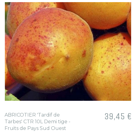
Prix
39,45 €
ABRICOTIER 'Tardif de
Tarbes' CTR 10L Demi tige -
Fruits de Pays Sud Ouest