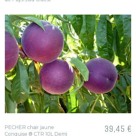
Prix
39,45 €
PECHER chair jaune
Conquise ® CTR 10L Demi