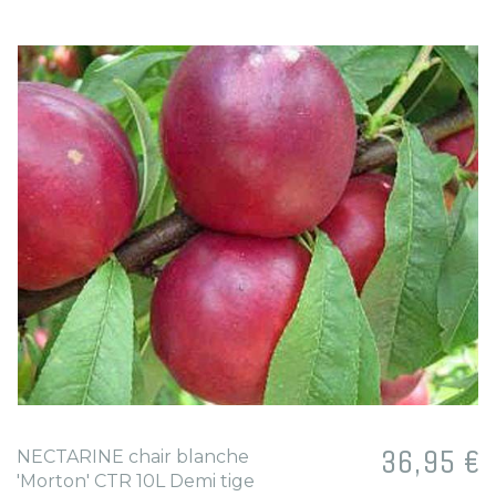
Prix
36,95 €
NECTARINE chair blanche
'Morton' CTR 10L Demi tige