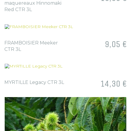
maquereaux Hinnomaki
Red CTR 3L
Prix
9,05 €
FRAMBOISIER Meeker
CTR 3L
Prix
14,30 €
MYRTILLE Legacy CTR 3L