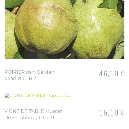
Prix
46,10 €
POIRIER nain Garden
pearl ® CTR 7L
Prix
15,10 €
VIGNE DE TABLE Muscat
De Hambourg CTR 3L