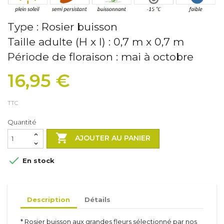
Type : Rosier buisson
Taille adulte (H x l) : 0,7 m x 0,7 m
Période de floraison : mai à octobre
16,95 €
TTC
Quantité

AJOUTER AU PANIER

En stock
Description
Détails
Arbustes
Inerte
* Rosier buisson aux grandes fleurs sélectionné par nos