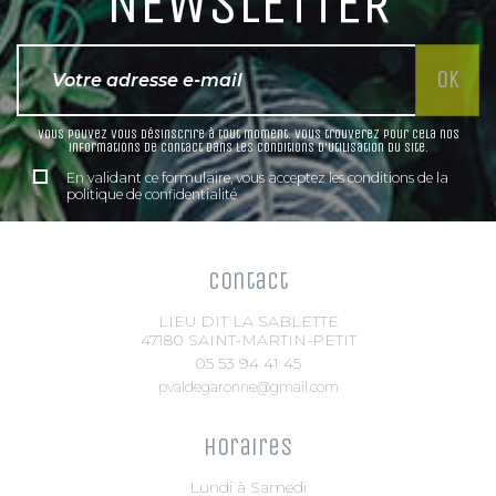
NEWSLETTER
Vous pouvez vous désinscrire à tout moment. Vous trouverez pour cela nos
informations de contact dans les conditions d'utilisation du site.
En validant ce formulaire, vous acceptez les conditions de la
politique de confidentialité
Contact
LIEU DIT LA SABLETTE
47180 SAINT-MARTIN-PETIT
05 53 94 41 45
pvaldegaronne@gmail.com
Horaires
Lundi à Samedi