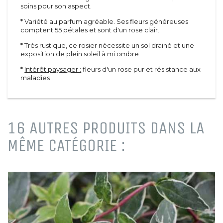
soins pour son aspect.
Méditerranéen
Toiles
D'été
Agrégats
* Variété au parfum agréable. Ses fleurs généreuses
De printemps
Pots et tuteurs
comptent 55 pétales et sont d'un rose clair.
A feuillage
Terreaux et engrais
* Très rustique, ce rosier nécessite un sol drainé et une
De terre de bruyère
Rosiers
exposition de plein soleil à mi ombre
De haie
Grimpants
*
Intérêt paysager :
fleurs d'un rose pur et résistance aux
Vivaces &
Grosses fleurs
maladies
graminées
Polyanthas
Vivaces
Parfumés
Graminées
Tiges
Paysagers
Conifères
16 AUTRES PRODUITS DANS LA
Anglais et miniatures
Conifères
MÊME CATÉGORIE :
Arbustes à parfum
Conifères de greffe
Sapins
Petits fruits &
Plantes vertes
fruitiers
Fleurs
Arbres fruitiers
Plantes vertes
Petits fruits
Graines et bulbes
Agrumes
Fruitiers nains et formés
Petits jardins