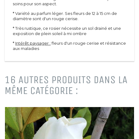
soins pour son aspect.
D'été
Agrégats
De printemps
Pots et tuteurs
* Variété au parfum léger. Ses fleurs de 12 à 15 cm de
diamètre sont d'un rouge cerise.
A feuillage
Terreaux et engrais
De terre de bruyère
Rosiers
* Très rustique, ce rosier nécessite un sol drainé et une
De haie
exposition de plein soleil à mi ombre
Grimpants
Vivaces &
Grosses fleurs
*
Intérêt paysager :
fleurs d'un rouge cerise et résistance
graminées
Polyanthas
aux maladies
Vivaces
Parfumés
Graminées
Tiges
Paysagers
Conifères
Anglais et miniatures
16 AUTRES PRODUITS DANS LA
Conifères
Arbustes à parfum
Conifères de greffe
MÊME CATÉGORIE :
Sapins
Petits fruits &
Plantes vertes
fruitiers
Fleurs
Arbres fruitiers
Plantes vertes
Petits fruits
Graines et bulbes
Agrumes
Fruitiers nains et formés
Petits jardins
Plantes
Petit développement