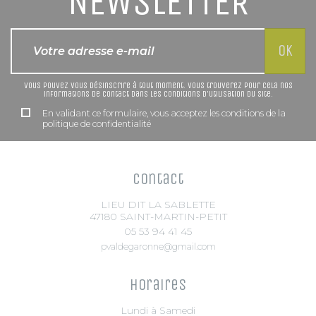
NEWSLETTER
Vous pouvez vous désinscrire à tout moment. Vous trouverez pour cela nos
informations de contact dans les conditions d'utilisation du site.
En validant ce formulaire, vous acceptez les conditions de la
politique de confidentialité
Contact
LIEU DIT LA SABLETTE
47180 SAINT-MARTIN-PETIT
05 53 94 41 45
pvaldegaronne@gmail.com
Horaires
Lundi à Samedi