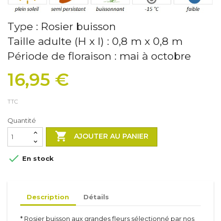
Type : Rosier buisson
Taille adulte (H x l) : 0,8 m x 0,8 m
Période de floraison : mai à octobre
16,95 €
TTC
Quantité

AJOUTER AU PANIER

En stock
Description
Détails
Arbustes
Inerte
* Rosier buisson aux grandes fleurs sélectionné par nos
Méditerranéen
Toiles