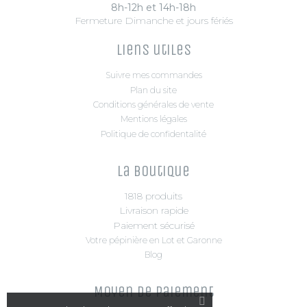
8h-12h et 14h-18h
Fermeture Dimanche et jours fériés
Liens utiles
Suivre mes commandes
Plan du site
Conditions générales de vente
Mentions légales
Politique de confidentalité
La boutique
1818 produits
Livraison rapide
Paiement sécurisé
Votre pépinière en Lot et Garonne
Blog
Moyen de paiement