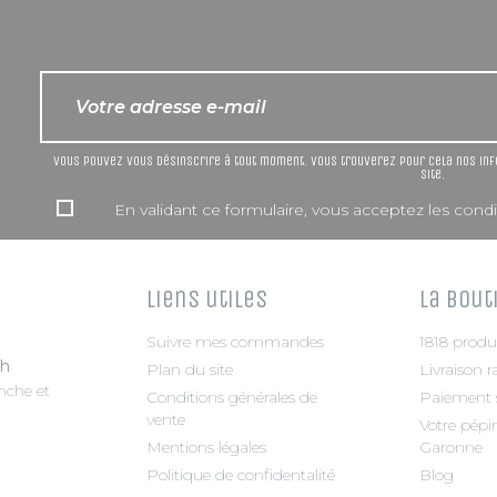
Vous pouvez vous désinscrire à tout moment. Vous trouverez pour cela nos info
site.
En validant ce formulaire, vous acceptez les condit
Liens utiles
La bout
Suivre mes commandes
1818 produ
8h
Plan du site
Livraison r
che et
Conditions générales de
Paiement s
vente
Votre pépin
Mentions légales
Garonne
Politique de confidentalité
Blog