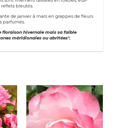
es sont finement divisées en folioles, eux-
reflets bleutés.
dante de janvier à mars en grappes de fleurs
s parfumés.
 floraison hivernale mais sa faible
 zones méridionales ou abritées".