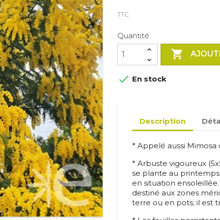
TTC
Quantité

AJOUT

En stock
Description
Déta
* Appelé aussi Mimosa d'
* Arbuste vigoureux (5x
se plante au printemps 
en situation ensoleillée
destiné aux zones méridi
terre ou en pots; il est 