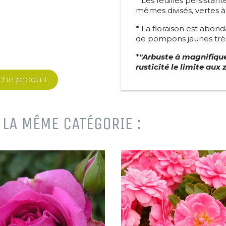
* Les feuilles persistant
mêmes divisés, vertes à 
* La floraison est abon
de pompons jaunes trè
*
"Arbuste à magnifique
rusticité le limite aux
iche produit
LA MÊME CATÉGORIE :