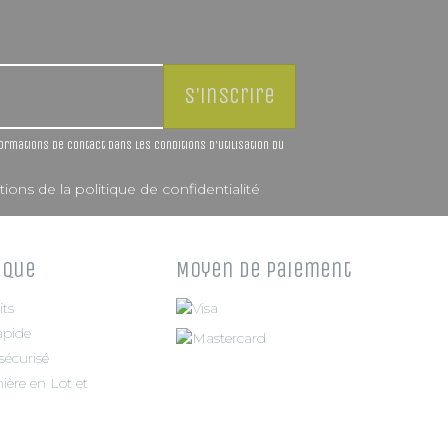
rmations de contact dans les conditions d'utilisation du
ions de la politique de confidentialité
ique
Moyen de paiement
its
apide
écurisé
ière en Lot et