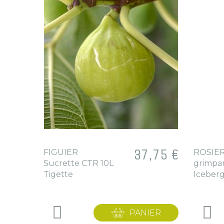
x
,15 €
Prix
37,75 €
FIGUIER
ROSIE
Sucrette CTR 10L
grimpa
Tigette
Iceber
IER
PANIER