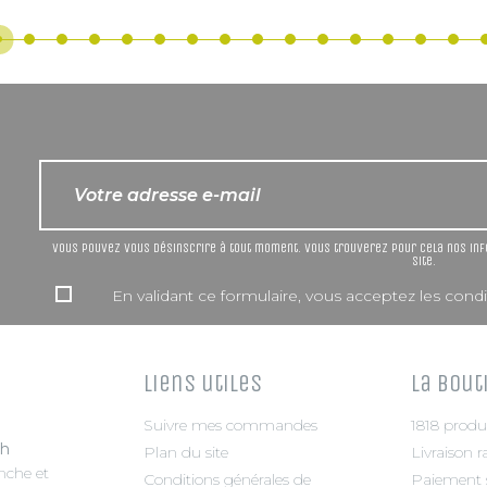
Vous pouvez vous désinscrire à tout moment. Vous trouverez pour cela nos info
site.
En validant ce formulaire, vous acceptez les condit
Liens utiles
La bout
Suivre mes commandes
1818 produ
8h
Plan du site
Livraison r
che et
Conditions générales de
Paiement s