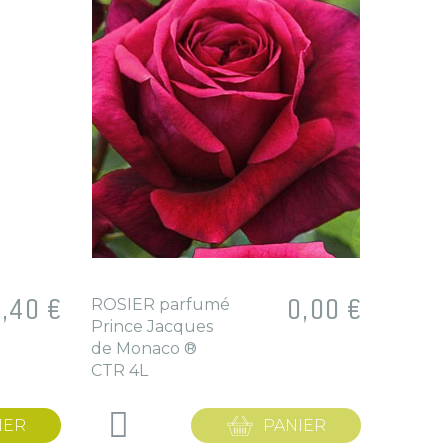
x
,40 €
Prix
0,00 €
ROSIER parfumé
POLY
Prince Jacques
aubert
de Monaco ®
3L
CTR 4L
IER
PANIER