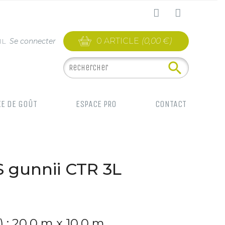
0 ARTICLE
(0,00 €)
IL
Se connecter

IE DE GOÛT
ESPACE PRO
CONTACT
gunnii CTR 3L
l) : 20,0 m x 10,0 m