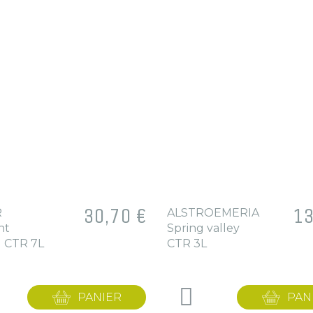
Prix
30,70 €
Pri
13
R
ALSTROEMERIA
nt
Spring valley
g CTR 7L
CTR 3L
PANIER
PAN