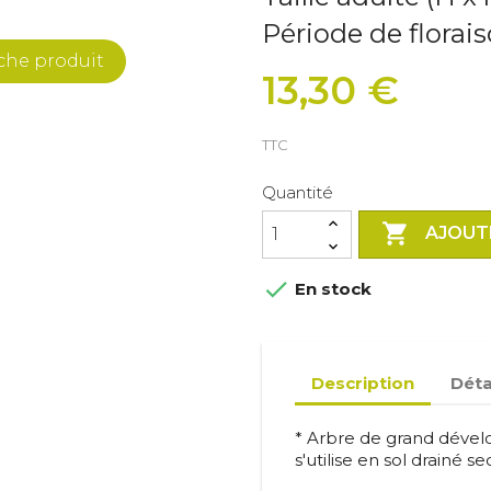
Période de florai
iche produit
13,30 €
TTC
Quantité

AJOUT

En stock
Description
Déta
* Arbre de grand dével
s'utilise en sol drainé sec