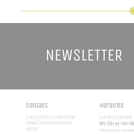
NEWSLETTER
Contact
Horaires
LIEU DIT LA SABLETTE
Lundi à Samedi
47180 SAINT-MARTIN-
8h-12h et 14h-1
PETIT
Fermeture Diman