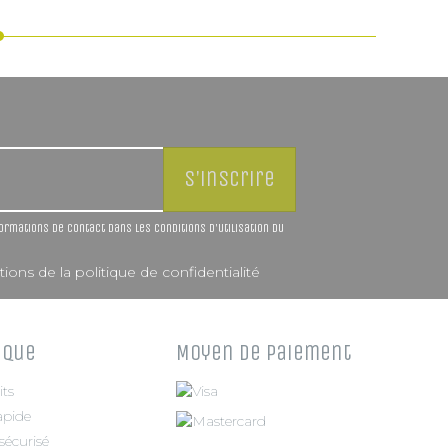
rmations de contact dans les conditions d'utilisation du
ions de la politique de confidentialité
ique
Moyen de paiement
its
apide
écurisé