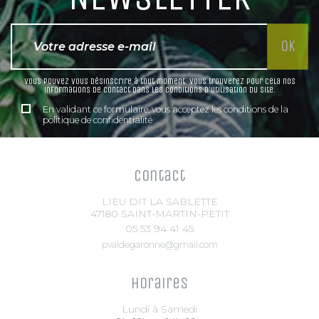
Vous pouvez vous désinscrire à tout moment. Vous trouverez pour cela nos
informations de contact dans les conditions d'utilisation du site.
En validant ce formulaire, vous acceptez les conditions de la
politique de confidentialité
Contact
LIEU DIT LA SABLETTE
47180 SAINT-MARTIN-PETIT
05 53 94 41 45
pvaldegaronne@gmail.com
Horaires
Lundi à Samedi