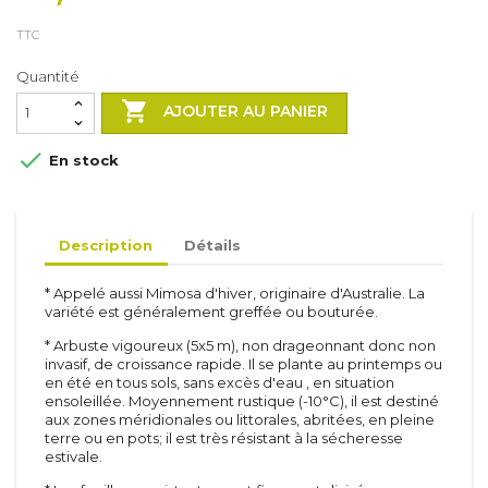
TTC
Quantité

AJOUTER AU PANIER

En stock
Description
Détails
* Appelé aussi Mimosa d'hiver, originaire d'Australie. La
variété est généralement greffée ou bouturée.
* Arbuste vigoureux (5x5 m), non drageonnant donc non
invasif, de croissance rapide. Il se plante au printemps ou
en été en tous sols, sans excès d'eau , en situation
ensoleillée. Moyennement rustique (-10°C), il est destiné
aux zones méridionales ou littorales, abritées, en pleine
terre ou en pots; il est très résistant à la sécheresse
estivale.
Arbustes
Inerte