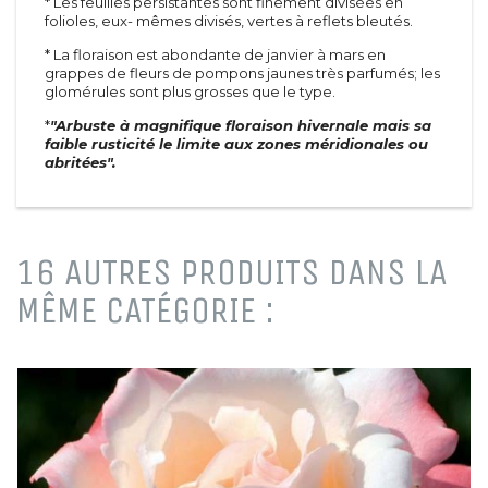
* Les feuilles persistantes sont finement divisées en
Méditerranéen
Toiles
folioles, eux- mêmes divisés, vertes à reflets bleutés.
D'été
Agrégats
* La floraison est abondante de janvier à mars en
De printemps
Pots et tuteurs
grappes de fleurs de pompons jaunes très parfumés; les
A feuillage
Terreaux et engrais
glomérules sont plus grosses que le type.
De terre de bruyère
Rosiers
*
"Arbuste à magnifique floraison hivernale mais sa
De haie
Grimpants
faible rusticité le limite aux zones méridionales ou
Vivaces &
Grosses fleurs
abritées".
graminées
Polyanthas
Vivaces
Parfumés
Graminées
Tiges
Paysagers
16 AUTRES PRODUITS DANS LA
Conifères
Anglais et miniatures
Conifères
MÊME CATÉGORIE :
Arbustes à parfum
Conifères de greffe
Sapins
Petits fruits &
Plantes vertes
fruitiers
Fleurs
Arbres fruitiers
Plantes vertes
Petits fruits
Graines et bulbes
Agrumes
Fruitiers nains et formés
Petits jardins