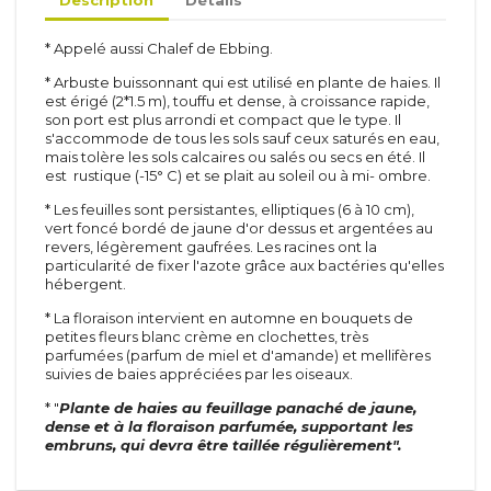
* Appelé aussi Chalef de Ebbing.
* Arbuste buissonnant qui est utilisé en plante de haies. Il
est érigé (2*1.5 m), touffu et dense, à croissance rapide,
son port est plus arrondi et compact que le type. Il
Arbustes
Inerte
s'accommode de tous les sols sauf ceux saturés en eau,
Méditerranéen
Toiles
mais tolère les sols calcaires ou salés ou secs en été. Il
D'été
Agrégats
est rustique (-15° C) et se plait au soleil ou à mi- ombre.
De printemps
Pots et tuteurs
* Les feuilles sont persistantes, elliptiques (6 à 10 cm),
A feuillage
Terreaux et engrais
vert foncé bordé de jaune d'or dessus et argentées au
De terre de bruyère
revers, légèrement gaufrées. Les racines ont la
Rosiers
particularité de fixer l'azote grâce aux bactéries qu'elles
De haie
Grimpants
hébergent.
Vivaces &
Grosses fleurs
* La floraison intervient en automne en bouquets de
graminées
Polyanthas
petites fleurs blanc crème en clochettes, très
Vivaces
Parfumés
parfumées (parfum de miel et d'amande) et mellifères
Graminées
Tiges
suivies de baies appréciées par les oiseaux.
Paysagers
Conifères
* "
Plante de haies au feuillage panaché de jaune,
Anglais et miniatures
dense et à la floraison parfumée, supportant les
Conifères
embruns, qui devra être taillée régulièrement".
Arbustes à parfum
Conifères de greffe
Sapins
Petits fruits &