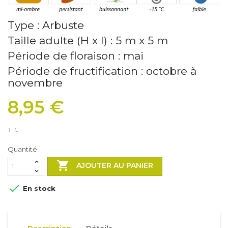
Type : Arbuste
Taille adulte (H x l) : 5 m x 5 m
Période de floraison : mai
Période de fructification : octobre à
novembre
8,95 €
TTC
Quantité

AJOUTER AU PANIER

En stock
Description
Détails