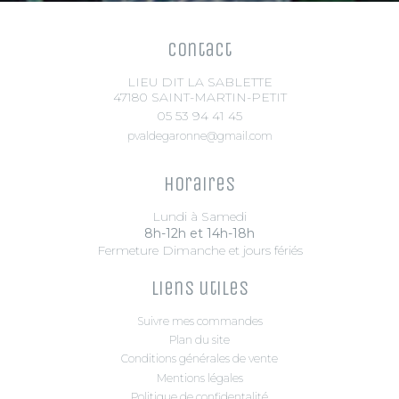
Contact
LIEU DIT LA SABLETTE
47180 SAINT-MARTIN-PETIT
05 53 94 41 45
pvaldegaronne@gmail.com
Horaires
Lundi à Samedi
8h-12h et 14h-18h
Fermeture Dimanche et jours fériés
Liens utiles
Suivre mes commandes
Plan du site
Conditions générales de vente
Mentions légales
Politique de confidentalité