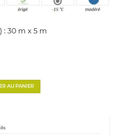
l) : 30 m x 5 m
ER AU PANIER
ils