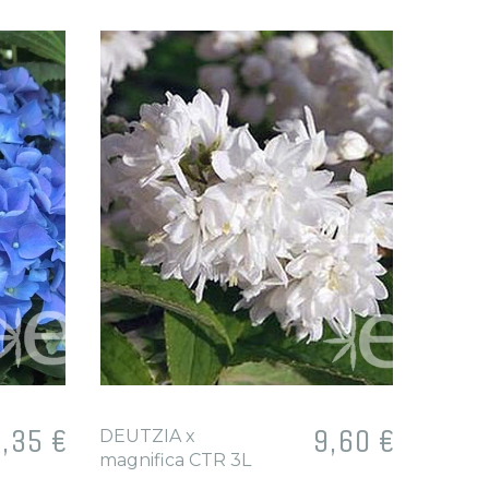
rix
,35 €
Prix
9,60 €
DEUTZIA x
DEUTZ
magnifica CTR 3L
hybrid
Rose C