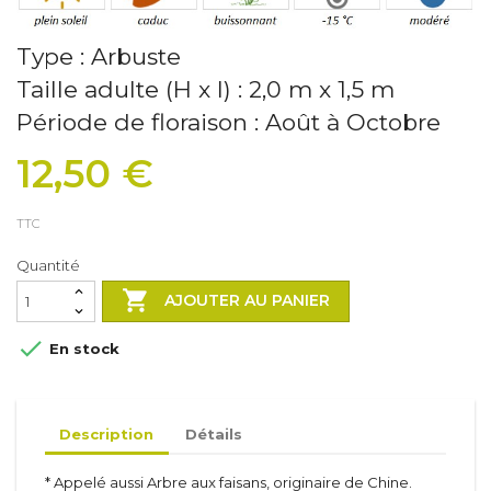
Type : Arbuste
Taille adulte (H x l) : 2,0 m x 1,5 m
Période de floraison : Août à Octobre
12,50 €
TTC
Quantité

AJOUTER AU PANIER

En stock
Description
Détails
* Appelé aussi Arbre aux faisans, originaire de Chine.